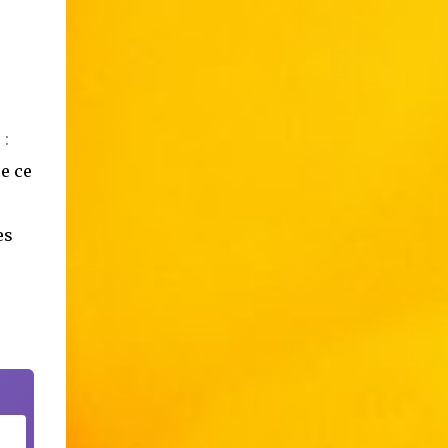
 :
e ce
es