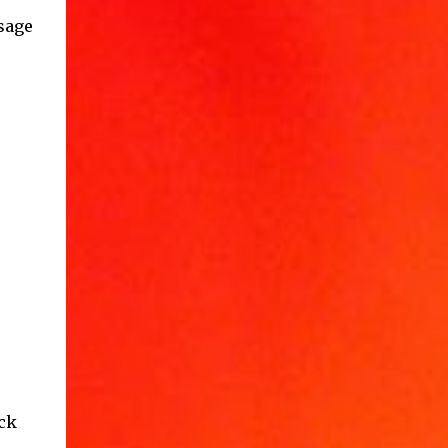
ysage
ock