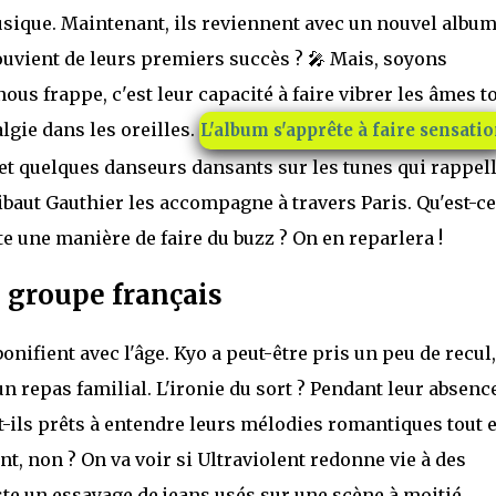
usique. Maintenant, ils reviennent avec un nouvel album
souvient de leurs premiers succès ? 🎤 Mais, soyons
ous frappe, c'est leur capacité à faire vibrer les âmes t
lgie dans les oreilles.
L'album s'apprête à faire sensati
s et quelques danseurs dansants sur les tunes qui rappel
baut Gauthier les accompagne à travers Paris. Qu'est-ce
uste une manière de faire du buzz ? On en reparlera !
 groupe français
ifient avec l'âge. Kyo a peut-être pris un peu de recul,
n repas familial. L'ironie du sort ? Pendant leur absence
nt-ils prêts à entendre leurs mélodies romantiques tout 
t, non ? On va voir si Ultraviolent redonne vie à des
te un essayage de jeans usés sur une scène à moitié