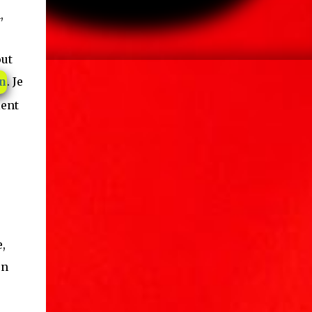
,
out
. Je
on
lent
,
en