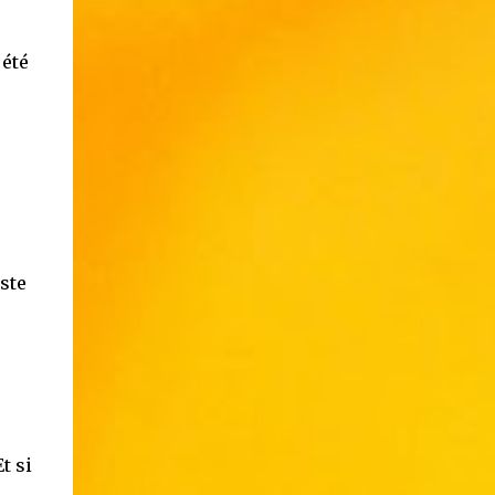
 été
ste
t si