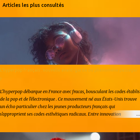
Articles les plus consultés
L'hyperpop français : nouvelle avant-garde ou phénomène passager
?
L'hyperpop débarque en France avec fracas, bousculant les codes établis
de la pop et de l'électronique . Ce mouvement né aux États-Unis trouve
un écho particulier chez les jeunes producteurs français qui
s'approprient ses codes esthétiques radicaux. Entre innovation
artistique et effet de mode, l'hyperpop hexagonal suscite autant
d'enthousiasme que de questionnements. Origines et caractéristiques du
mouvement L'hyperpop naît dans la sphère underground américaine