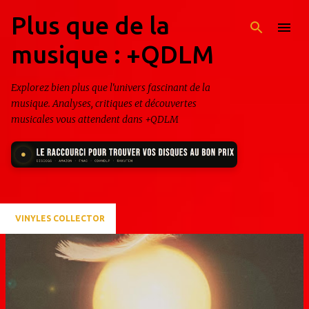
Plus que de la
Accéder au contenu principal
musique : +QDLM
Explorez bien plus que l'univers fascinant de la
musique. Analyses, critiques et découvertes
musicales vous attendent dans +QDLM
VINYLES COLLECTOR
A
r
t