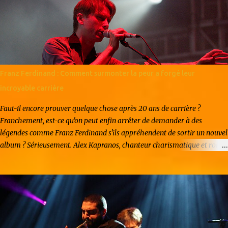
au milieu des années 2010, popularisé par le collectif PC Music et des
artistes comme 100 gecs ou Sophie. Le genre se caractérise par une
esthétique volontairement excessive : saturations extrêmes, voix pitch-
shiftées jusqu'à l'absurde, mélodies pop déformées et tempos
frénétiques. En France, ce mouvement émerge vers 2020 avec une
nouvelle génération d'artistes formés au digital. Contrairement à leurs
Franz Ferdinand : Comment surmonter la peur a forgé leur
homologues anglo-saxons, les producteurs français intègrent des
incroyable carrière
influence...
Faut-il encore prouver quelque chose après 20 ans de carrière ?
Franchement, est-ce qu'on peut enfin arrêter de demander à des
légendes comme Franz Ferdinand s'ils appréhendent de sortir un nouvel
album ? Sérieusement. Alex Kapranos, chanteur charismatique et roi
incontesté des riffs accrocheurs, vous regarde droit dans les yeux et
vous répond, avec ce mélange de calme britannique et de désinvolture
écossaise, un grand "non". Pas de peur, pas de stress. Juste du pur plaisir
brut. Vous vous rappelez la claque que vous avez prise en 2004 avec le
légendaire Take Me Out ? Ces mecs ont littéralement redéfini ce que
cool veut dire en musique. Et pourtant, après plus de vingt ans de