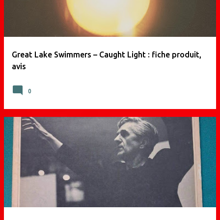
i
c
l
e
Great Lake Swimmers – Caught Light : fiche produit,
s
avis
0