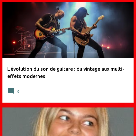
A
r
t
i
c
l
e
L'évolution du son de guitare : du vintage aux multi-
s
effets modernes
0