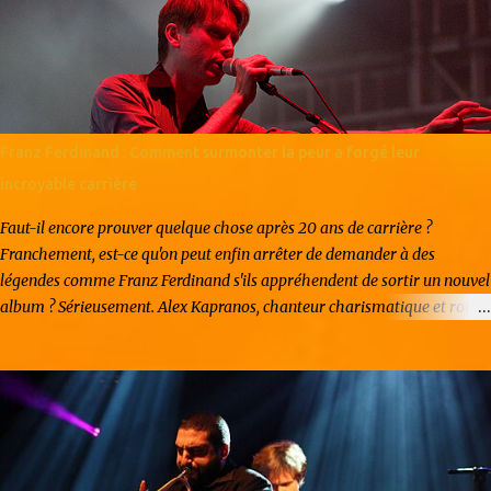
au milieu des années 2010, popularisé par le collectif PC Music et des
artistes comme 100 gecs ou Sophie. Le genre se caractérise par une
esthétique volontairement excessive : saturations extrêmes, voix pitch-
shiftées jusqu'à l'absurde, mélodies pop déformées et tempos
frénétiques. En France, ce mouvement émerge vers 2020 avec une
nouvelle génération d'artistes formés au digital. Contrairement à leurs
Franz Ferdinand : Comment surmonter la peur a forgé leur
homologues anglo-saxons, les producteurs français intègrent des
incroyable carrière
influence...
Faut-il encore prouver quelque chose après 20 ans de carrière ?
Franchement, est-ce qu'on peut enfin arrêter de demander à des
légendes comme Franz Ferdinand s'ils appréhendent de sortir un nouvel
album ? Sérieusement. Alex Kapranos, chanteur charismatique et roi
incontesté des riffs accrocheurs, vous regarde droit dans les yeux et
vous répond, avec ce mélange de calme britannique et de désinvolture
écossaise, un grand "non". Pas de peur, pas de stress. Juste du pur plaisir
brut. Vous vous rappelez la claque que vous avez prise en 2004 avec le
légendaire Take Me Out ? Ces mecs ont littéralement redéfini ce que
cool veut dire en musique. Et pourtant, après plus de vingt ans de
carrière, ils continuent à naviguer dans l'industrie comme s'ils étaient