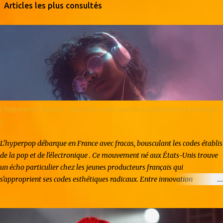
Articles les plus consultés
L'hyperpop français : nouvelle avant-garde ou phénomène passager
?
L'hyperpop débarque en France avec fracas, bousculant les codes établis
de la pop et de l'électronique . Ce mouvement né aux États-Unis trouve
un écho particulier chez les jeunes producteurs français qui
s'approprient ses codes esthétiques radicaux. Entre innovation
artistique et effet de mode, l'hyperpop hexagonal suscite autant
d'enthousiasme que de questionnements. Origines et caractéristiques du
mouvement L'hyperpop naît dans la sphère underground américaine