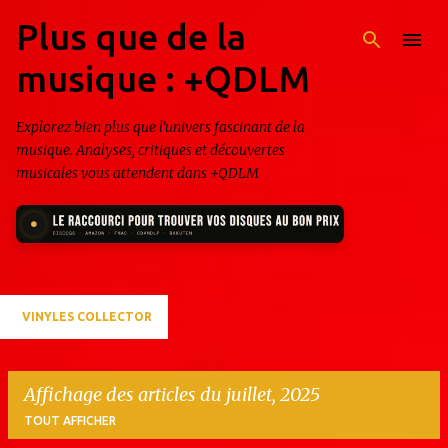
Plus que de la
Accéder au contenu principal
musique : +QDLM
Explorez bien plus que l'univers fascinant de la
musique. Analyses, critiques et découvertes
musicales vous attendent dans +QDLM
VINYLES COLLECTOR
Affichage des articles du juillet, 2025
TOUT AFFICHER