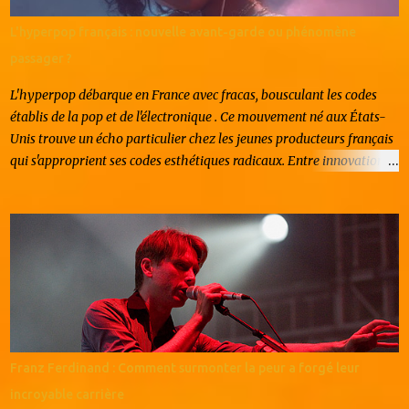
L'hyperpop français : nouvelle avant-garde ou phénomène
passager ?
L'hyperpop débarque en France avec fracas, bousculant les codes
établis de la pop et de l'électronique . Ce mouvement né aux États-
Unis trouve un écho particulier chez les jeunes producteurs français
qui s'approprient ses codes esthétiques radicaux. Entre innovation
artistique et effet de mode, l'hyperpop hexagonal suscite autant
d'enthousiasme que de questionnements. Origines et
caractéristiques du mouvement L'hyperpop naît dans la sphère
underground américaine au milieu des années 2010, popularisé par
le collectif PC Music et des artistes comme 100 gecs ou Sophie. Le
genre se caractérise par une esthétique volontairement excessive :
saturations extrêmes, voix pitch-shiftées jusqu'à l'absurde, mélodies
pop déformées et tempos frénétiques. En France, ce mouvement
émerge vers 2020 avec une nouvelle génération d'artistes formés au
Franz Ferdinand : Comment surmonter la peur a forgé leur
digital. Contrairement à leurs homologues anglo-saxons, les
incroyable carrière
producteurs français intègrent des influence...