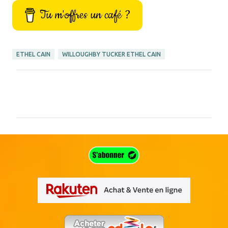
Tu m'offres un café ?
ETHEL CAIN
WILLOUGHBY TUCKER ETHEL CAIN
C
o
m
m
e
n
t
a
i
r