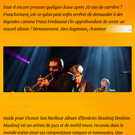
Faut-il encore prouver quelque chose après 20 ans de carrière ?
Franchement, est-ce qu'on peut enfin arrêter de demander à des
légendes comme Franz Ferdinand s'ils appréhendent de sortir un
nouvel album ? Sérieusement. Alex Kapranos, chanteur
charismatique et roi incontesté des riffs accrocheurs, vous regarde
droit dans les yeux et vous répond, avec ce mélange de calme
britannique et de désinvolture écossaise, un grand "non". Pas de
peur, pas de stress. Juste du pur plaisir brut. Vous vous rappelez la
claque que vous avez prise en 2004 avec le légendaire Take Me Out
? Ces mecs ont littéralement redéfini ce que cool veut dire en
musique. Et pourtant, après plus de vingt ans de carrière, ils
continuent à naviguer dans l'industrie comme s'ils étaient des
nouveaux venus. Ils trouvent leur inspiration non pas en vivant dans
Les Meilleurs Albums d'Ibrahim Maalouf : Guide pour Choisir Son
le passé, mais en s'attaquant sans pitié à la peur et en la
Meilleur Album
transmutant en pure énergie. Si ça,...
Guide pour Choisir Son Meilleur Album d'Ibrahim Maalouf Ibrahim
Maalouf est un artiste de jazz et de world music reconnu dans le
monde entier pour ses compositions uniques et innovantes. Que