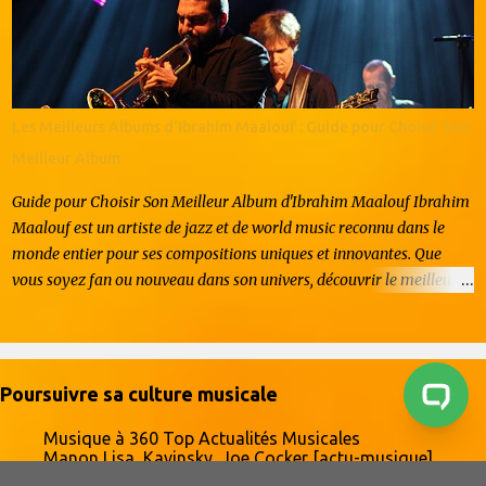
claque que vous avez prise en 2004 avec le légendaire Take Me Out
? Ces mecs ont littéralement redéfini ce que cool veut dire en
musique. Et pourtant, après plus de vingt ans de carrière, ils
continuent à naviguer dans l'industrie comme s'ils étaient des
nouveaux venus. Ils trouvent leur inspiration non pas en vivant dans
Les Meilleurs Albums d'Ibrahim Maalouf : Guide pour Choisir Son
le passé, mais en s'attaquant sans pitié à la peur et en la
Meilleur Album
transmutant en pure énergie. Si ça,...
Guide pour Choisir Son Meilleur Album d'Ibrahim Maalouf Ibrahim
Maalouf est un artiste de jazz et de world music reconnu dans le
monde entier pour ses compositions uniques et innovantes. Que
vous soyez fan ou nouveau dans son univers, découvrir le meilleur
album d'Ibrahim Maalouf est essentiel pour apprécier pleinement
son art. Dans cet article, nous vous proposons un guide détaillé pour
vous aider à choisir parmi ses meilleurs albums. Si vous recherchez
l'album parfait pour démarrer ou enrichir votre collection, suivez le
Poursuivre sa culture musicale
guide ! Pourquoi Ibrahim Maalouf est un artiste incontournable ? Né
en France, Ibrahim Maalouf est d'origine libanaise. Il est connu pour
Musique à 360 Top Actualités Musicales
Manon Lisa, Kavinsky, Joe Cocker [actu-musique]
sa capacité à fusionner les genres, mêlant jazz, musique classique,