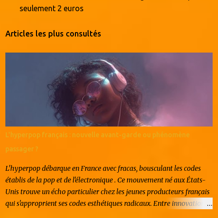
seulement 2 euros
Articles les plus consultés
L'hyperpop français : nouvelle avant-garde ou phénomène
passager ?
L'hyperpop débarque en France avec fracas, bousculant les codes
établis de la pop et de l'électronique . Ce mouvement né aux États-
Unis trouve un écho particulier chez les jeunes producteurs français
qui s'approprient ses codes esthétiques radicaux. Entre innovation
artistique et effet de mode, l'hyperpop hexagonal suscite autant