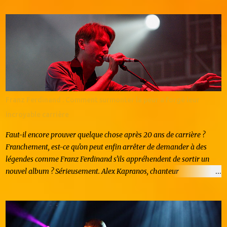
d'enthousiasme que de questionnements. Origines et
caractéristiques du mouvement L'hyperpop naît dans la sphère
underground américaine au milieu des années 2010, popularisé par
le collectif PC Music et des artistes comme 100 gecs ou Sophie. Le
genre se caractérise par une esthétique volontairement excessive :
saturations extrêmes, voix pitch-shiftées jusqu'à l'absurde, mélodies
pop déformées et tempos frénétiques. En France, ce mouvement
émerge vers 2020 avec une nouvelle génération d'artistes formés au
Franz Ferdinand : Comment surmonter la peur a forgé leur
digital. Contrairement à leurs homologues anglo-saxons, les
incroyable carrière
producteurs français intègrent des influence...
Faut-il encore prouver quelque chose après 20 ans de carrière ?
Franchement, est-ce qu'on peut enfin arrêter de demander à des
légendes comme Franz Ferdinand s'ils appréhendent de sortir un
nouvel album ? Sérieusement. Alex Kapranos, chanteur
charismatique et roi incontesté des riffs accrocheurs, vous regarde
droit dans les yeux et vous répond, avec ce mélange de calme
britannique et de désinvolture écossaise, un grand "non". Pas de
peur, pas de stress. Juste du pur plaisir brut. Vous vous rappelez la