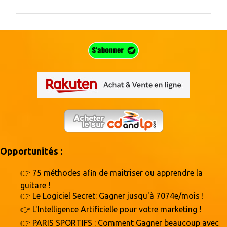
m
m
e
n
t
a
i
r
e
s
Opportunités :
👉 75 méthodes afin de maitriser ou apprendre la
guitare !
👉 Le Logiciel Secret: Gagner jusqu'à 7074e/mois !
👉 L'Intelligence Artificielle pour votre marketing !
👉 PARIS SPORTIFS : Comment Gagner beaucoup avec