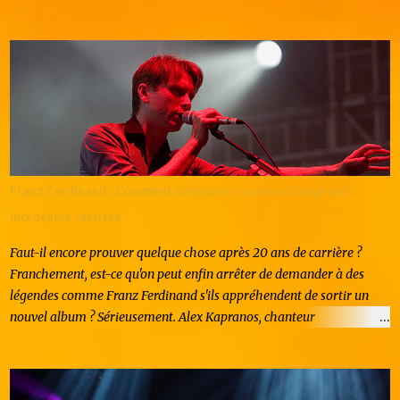
artistique et effet de mode, l'hyperpop hexagonal suscite autant
d'enthousiasme que de questionnements. Origines et
caractéristiques du mouvement L'hyperpop naît dans la sphère
underground américaine au milieu des années 2010, popularisé par
le collectif PC Music et des artistes comme 100 gecs ou Sophie. Le
genre se caractérise par une esthétique volontairement excessive :
saturations extrêmes, voix pitch-shiftées jusqu'à l'absurde, mélodies
pop déformées et tempos frénétiques. En France, ce mouvement
émerge vers 2020 avec une nouvelle génération d'artistes formés au
Franz Ferdinand : Comment surmonter la peur a forgé leur
digital. Contrairement à leurs homologues anglo-saxons, les
incroyable carrière
producteurs français intègrent des influence...
Faut-il encore prouver quelque chose après 20 ans de carrière ?
Franchement, est-ce qu'on peut enfin arrêter de demander à des
légendes comme Franz Ferdinand s'ils appréhendent de sortir un
nouvel album ? Sérieusement. Alex Kapranos, chanteur
charismatique et roi incontesté des riffs accrocheurs, vous regarde
droit dans les yeux et vous répond, avec ce mélange de calme
britannique et de désinvolture écossaise, un grand "non". Pas de