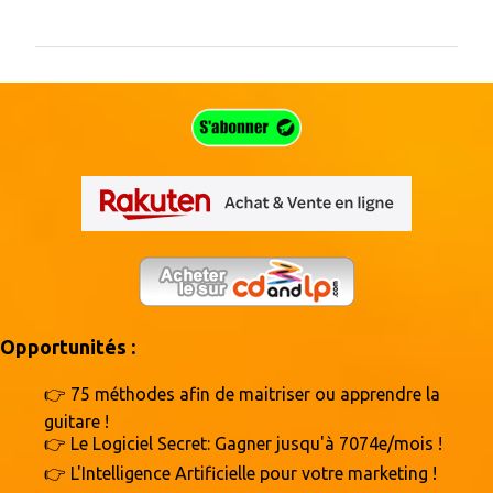
o
m
m
e
n
t
a
i
r
e
s
Opportunités :
👉 75 méthodes afin de maitriser ou apprendre la
guitare !
👉 Le Logiciel Secret: Gagner jusqu'à 7074e/mois !
👉 L'Intelligence Artificielle pour votre marketing !