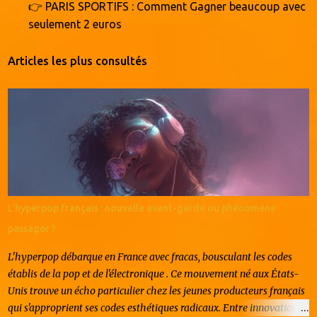
👉 PARIS SPORTIFS : Comment Gagner beaucoup avec
seulement 2 euros
Articles les plus consultés
L'hyperpop français : nouvelle avant-garde ou phénomène
passager ?
L'hyperpop débarque en France avec fracas, bousculant les codes
établis de la pop et de l'électronique . Ce mouvement né aux États-
Unis trouve un écho particulier chez les jeunes producteurs français
qui s'approprient ses codes esthétiques radicaux. Entre innovation