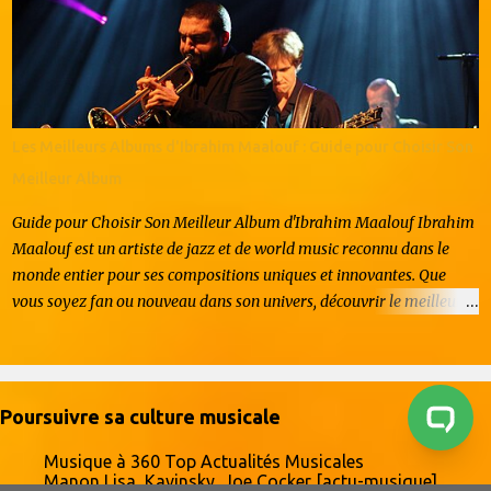
peur, pas de stress. Juste du pur plaisir brut. Vous vous rappelez la
claque que vous avez prise en 2004 avec le légendaire Take Me Out
? Ces mecs ont littéralement redéfini ce que cool veut dire en
musique. Et pourtant, après plus de vingt ans de carrière, ils
continuent à naviguer dans l'industrie comme s'ils étaient des
nouveaux venus. Ils trouvent leur inspiration non pas en vivant dans
Les Meilleurs Albums d'Ibrahim Maalouf : Guide pour Choisir Son
le passé, mais en s'attaquant sans pitié à la peur et en la
Meilleur Album
transmutant en pure énergie. Si ça,...
Guide pour Choisir Son Meilleur Album d'Ibrahim Maalouf Ibrahim
Maalouf est un artiste de jazz et de world music reconnu dans le
monde entier pour ses compositions uniques et innovantes. Que
vous soyez fan ou nouveau dans son univers, découvrir le meilleur
album d'Ibrahim Maalouf est essentiel pour apprécier pleinement
son art. Dans cet article, nous vous proposons un guide détaillé pour
vous aider à choisir parmi ses meilleurs albums. Si vous recherchez
l'album parfait pour démarrer ou enrichir votre collection, suivez le
Poursuivre sa culture musicale
guide ! Pourquoi Ibrahim Maalouf est un artiste incontournable ? Né
en France, Ibrahim Maalouf est d'origine libanaise. Il est connu pour
Musique à 360 Top Actualités Musicales
Manon Lisa, Kavinsky, Joe Cocker [actu-musique]
sa capacité à fusionner les genres, mêlant jazz, musique classique,